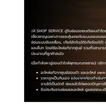
J.K.SHOP SERVICE อู่รับซ่อมรถยนต์ฮอนด้าโดยเฉ
เชี่ยวชาญเฉพาะทางและคุ้นเคยกับระบบของรถยนต์ 
ซ่อมระบบขับเคลื่อน, เกียร์อัตโนมัติ(เกียร์ออโ
และอื่นๆ โดยใช้อะไหล่แท้จากศูนย์ รวมทั้งสามา
ประมาณที่ลูกค้าสนใจ
เมื่อกำลังหาอู่ฮอนด้าใกล้พุทธมณฑลสาย2 บริการ
อะไหล่แท้จากศูนย์ฮอนด้า และอะไหล่ oem
ราคาถูกเป็นกันเอง แจ้งราคาก่อนดำเนินการ
งานได้เป็นปกติ ซ่อมแล้วได้ผลจบปัญหาจริง
รับประกันงานซ่อมและอะไหล่ ดูแลรถฮอนด้าไ