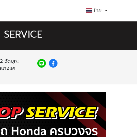
ไทย
P SERVICE
 วัดบุญ
ขตบางแค