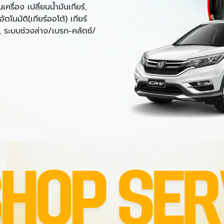
รื่อง เปลี่ยนน้ำมันเกียร์,
ตโนมัติ(เกียร์ออโต้) เกียร์
, ระบบช่วงล่าง/เบรก-คลัตช์/