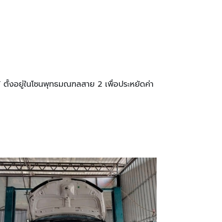
้ ตั้งอยู่ในโซนพุทธมณฑลสาย 2 เพื่อประหยัดค่า