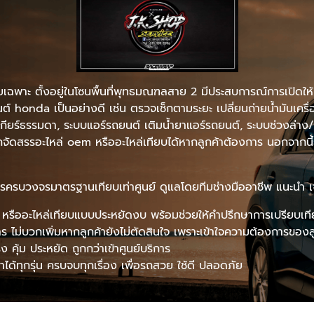
พาะ ตั้งอยู่ในโซนพื้นที่พุทธมณฑลสาย 2 มีประสบการณ์การเปิดให้บร
honda เป็นอย่างดี เช่น ตรวจเช็กตามระยะ เปลี่ยนถ่ายน้ำมันเครื่อง 
ต้) เกียร์ธรรมดา, ระบบแอร์รถยนต์ เติมน้ำยาแอร์รถยนต์, ระบบช่วงล่
รถจัดสรรอะไหล่ oem หรืออะไหล่เทียบได้หากลูกค้าต้องการ นอกจากนี้ย
ครบวงจรมาตรฐานเทียบเท่าศูนย์ ดูแลโดยทีมช่างมืออาชีพ แนะนำ เจ.เค
 หรืออะไหล่เทียบแบบประหยัดงบ พร้อมช่วยให้คำปรึกษาการเปรียบเที
 ไม่บวกเพิ่มหากลูกค้ายังไม่ตัดสินใจ เพราะเข้าใจความต้องการของลูกค
 คุ้ม ประหยัด ถูกกว่าเข้าศูนย์บริการ
ด้ทุกรุ่น ครบจบทุกเรื่อง เพื่อรถสวย ใช้ดี ปลอดภัย