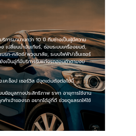
ิการมานานกว่า 10 ปี ทีมช่างเป็นผู้มีความ
เปลี่ยนน้ำมันเกียร์, ซ่อมระบบเครื่องยนต์,
าง/เบรก-คลัตช์/พวงมาลัย, ระบบไฟฟ้า/เซ็นเซอร์
ังเป็นอู่ที่มีบริการรับแต่งรถฮอนด้าตามงบ
.ช็อป เซอร์วิส มีจุดเด่นดังต่อไปนี้
ยบข้อมูลทางประสิทธิภาพ ราคา อายุการใช้งาน
้าเจ้าของรถ อยากได้อู่ที่ดี ช่วยดูแลรถให้ใช้