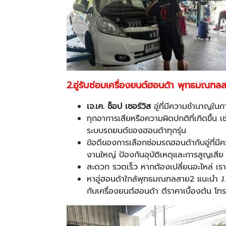
2
.
อู่รับซ่อมเครื่องยนต์ฮอนด้า พุทธมณฑล
เจ.เค. ช็อป เซอร์วิส
อู่ที่มีความชำนาญใ
ทุกอาการเสียหรือความผิดปกติที่เกิดขึ้น เ
ระบบรถยนต์ของฮอนด้าทุกรุ่น
ข้อดีของการเลือกซ่อมรถฮอนด้ากับอู่ที่
งานใหญ่ ป้องกันอุบัติเหตุและการสูญเสีย
สะดวก รวดเร็ว หากต้องเปลี่ยนอะไหล่ เราม
หาอู่ฮอนด้าใกล้พุทธมณฑลสาย2 แนะนำ J.
กับเครื่องยนต์ฮอนด้า ตีราคาเบื้องต้น โท